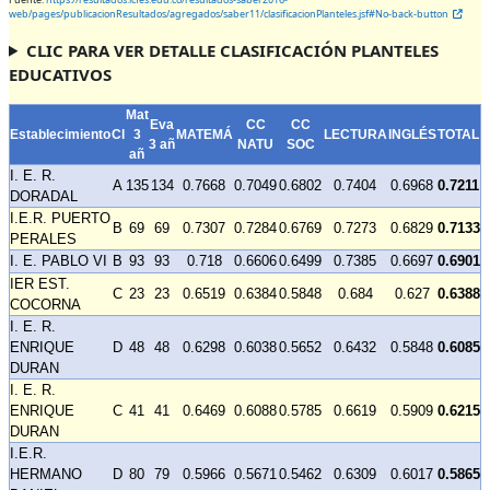
web/pages/publicacionResultados/agregados/saber11/clasificacionPlanteles.jsf#No-back-button
CLIC PARA VER DETALLE CLASIFICACIÓN PLANTELES
EDUCATIVOS
Mat
Eva
CC
CC
Establecimiento
Cl
3
MATEMÁ
LECTURA
INGLÉS
TOTAL
3 añ
NATU
SOC
añ
I. E. R.
A
135
134
0.7668
0.7049
0.6802
0.7404
0.6968
0.7211
DORADAL
I.E.R. PUERTO
B
69
69
0.7307
0.7284
0.6769
0.7273
0.6829
0.7133
PERALES
I. E. PABLO VI
B
93
93
0.718
0.6606
0.6499
0.7385
0.6697
0.6901
IER EST.
C
23
23
0.6519
0.6384
0.5848
0.684
0.627
0.6388
COCORNA
I. E. R.
ENRIQUE
D
48
48
0.6298
0.6038
0.5652
0.6432
0.5848
0.6085
DURAN
I. E. R.
ENRIQUE
C
41
41
0.6469
0.6088
0.5785
0.6619
0.5909
0.6215
DURAN
I.E.R.
HERMANO
D
80
79
0.5966
0.5671
0.5462
0.6309
0.6017
0.5865