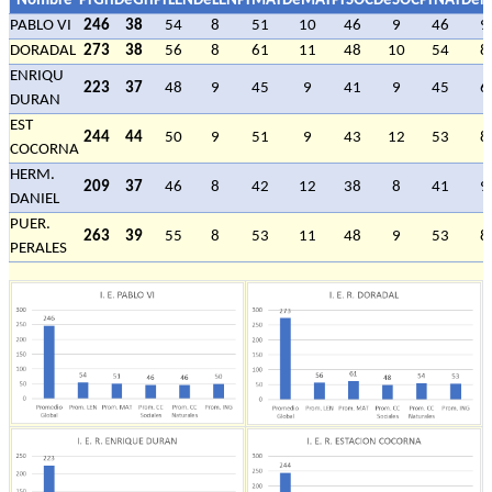
Nombre
PrGrl
DeGrl
PrLEN
DeLEN
PrMAT
DeMAT
PrSOC
DeSOC
PrNAT
DeN
PABLO VI
246
38
54
8
51
10
46
9
46
9
DORADAL
273
38
56
8
61
11
48
10
54
8
ENRIQU
223
37
48
9
45
9
41
9
45
6
DURAN
EST
244
44
50
9
51
9
43
12
53
8
COCORNA
HERM.
209
37
46
8
42
12
38
8
41
9
DANIEL
PUER.
263
39
55
8
53
11
48
9
53
8
PERALES