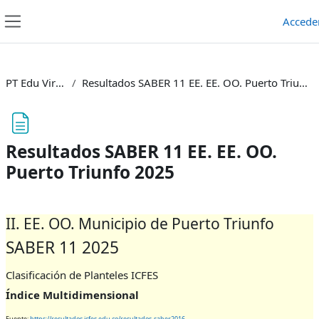
Salta al contenido principal
Accede
Panel lateral
PT Edu Virtual
Resultados SABER 11 EE. EE. OO. Puerto Triunfo 2025
Resultados SABER 11 EE. EE. OO.
Puerto Triunfo 2025
Requisitos de finalización
II. EE. OO. Municipio de Puerto Triunfo
SABER 11 2025
Clasificación de Planteles ICFES
Índice Multidimensional
Fuente:
https://resultados.icfes.edu.co/resultados-saber2016-