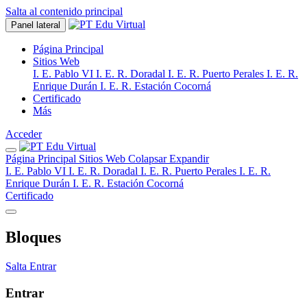
Salta al contenido principal
Panel lateral
Página Principal
Sitios Web
I. E. Pablo VI
I. E. R. Doradal
I. E. R. Puerto Perales
I. E. R.
Enrique Durán
I. E. R. Estación Cocorná
Certificado
Más
Acceder
Página Principal
Sitios Web
Colapsar
Expandir
I. E. Pablo VI
I. E. R. Doradal
I. E. R. Puerto Perales
I. E. R.
Enrique Durán
I. E. R. Estación Cocorná
Certificado
Bloques
Salta Entrar
Entrar